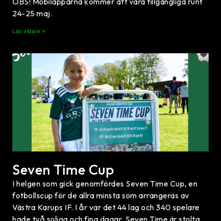
OBS! Mobilapparna kommer att vara tillgängliga runt
24-25 maj.
Läs vidare »
Seven Time Cup
I helgen som gick genomfördes Seven Time Cup, en
fotbollscup för de allra minsta som arrangeras av
Västra Karups IF. I år var det 44 lag och 340 spelare
hade två soliga och fina dagar. Seven Time är stolta