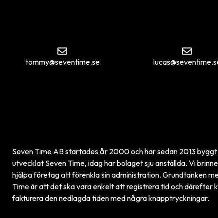
tommy@seventime.se
lucas@seventime.s
Seven Time AB startades år 2000 och har sedan 2013 byggt
utvecklat Seven Time, idag har bolaget sju anställda. Vi brinne
hjälpa företag att förenkla sin administration. Grundtanken 
Time är att det ska vara enkelt att registrera tid och därefter 
fakturera den nedlagda tiden med några knapptryckningar.