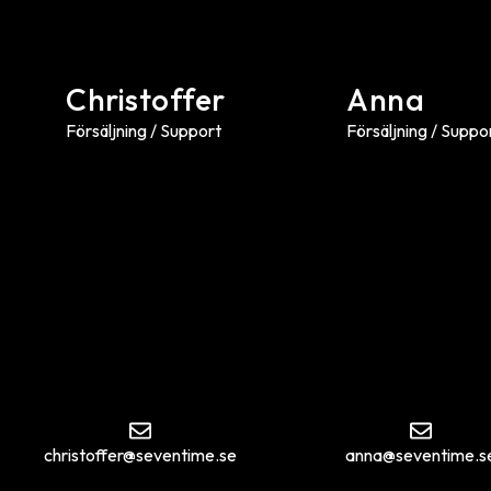
Christoffer
Anna
Försäljning / Support
Försäljning / Suppo
christoffer@seventime.se
anna@seventime.s