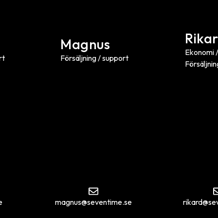
Rika
Magnus
Ekonomi /
rt
Försäljning / support
Försäljnin
e
magnus@seventime.se
rikard@se