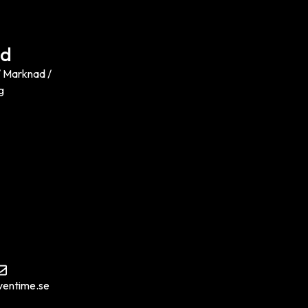
rd
 Marknad /
g
ventime.se