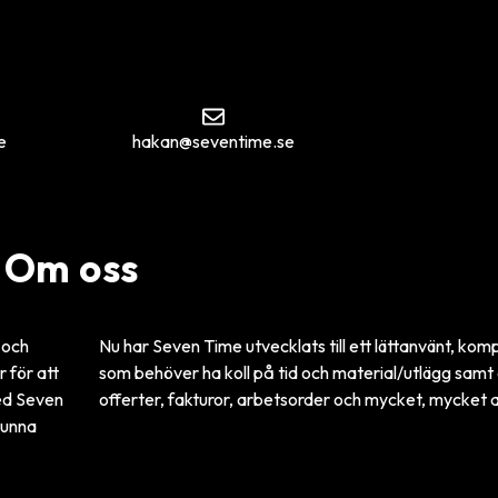
e
hakan@seventime.se
Om oss
 och
Nu har Seven Time utvecklats till ett lättanvänt, komp
r för att
som behöver ha koll på tid och material/utlägg samt
med Seven
offerter, fakturor, arbetsorder och mycket, mycket 
kunna