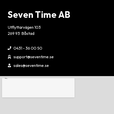
Seven Time AB
Utflyttarvägen 103
269 93 Båstad
0431 - 36 00 50
support@seventime.se
sales@seventime.se