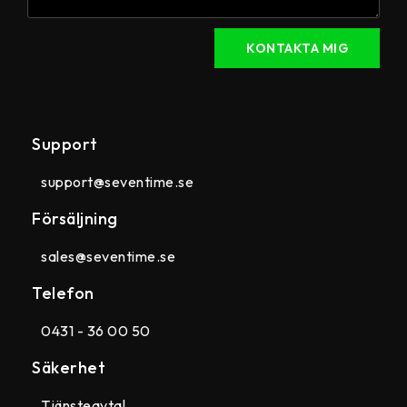
KONTAKTA MIG
Support
support@seventime.se
Försäljning
sales@seventime.se
Telefon
0431 - 36 00 50
Säkerhet
Tjänsteavtal