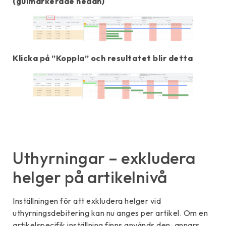
(gulmarkerade nedan)
Klicka på ”Koppla” och resultatet blir detta
Uthyrningar – exkludera
helger på artikelnivå
Inställningen för att exkludera helger vid
uthyrningsdebitering kan nu anges per artikel. Om en
artikelspecifik inställning finns används den, annars