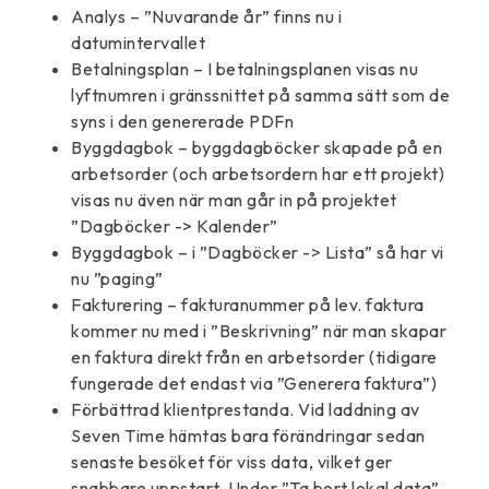
Analys – ”Nuvarande år” finns nu i
datumintervallet
Betalningsplan – I betalningsplanen visas nu
lyftnumren i gränssnittet på samma sätt som de
syns i den genererade PDFn
Byggdagbok – byggdagböcker skapade på en
arbetsorder (och arbetsordern har ett projekt)
visas nu även när man går in på projektet
”Dagböcker -> Kalender”
Byggdagbok – i ”Dagböcker -> Lista” så har vi
nu ”paging”
Fakturering – fakturanummer på lev. faktura
kommer nu med i ”Beskrivning” när man skapar
en faktura direkt från en arbetsorder (tidigare
fungerade det endast via ”Generera faktura”)
Förbättrad klientprestanda. Vid laddning av
Seven Time hämtas bara förändringar sedan
senaste besöket för viss data, vilket ger
snabbare uppstart. Under ”Ta bort lokal data”