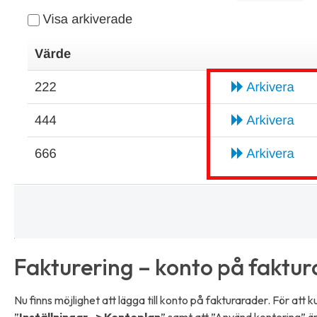
Fakturering – konto på faktu
Nu finns möjlighet att lägga till konto på fakturarader. För att k
”
Inställningar -> Kontoplan
” samt att ”Använd kontering” är 