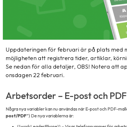
Uppdateringen för februari är på plats med 
möjligheten att registrera tider, artiklar, körn
Se nedan för alla detaljer, OBS! Notera att a
onsdagen 22 februari.
Arbetsorder – E-post och PDF
Några nya variabler kan nu användas när E-post och PDF-mall
post/PDF
”) De nya variablerna är:
{{workLeaderPhone}} – Visar telefonnummer för arbets