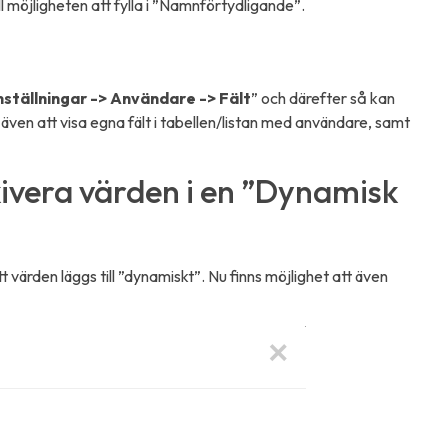
ll möjligheten att fylla i ”Namnförtydligande”.
nställningar -> Användare -> Fält
” och därefter så kan
även att visa egna fält i tabellen/listan med användare, samt
kivera värden i en ”Dynamisk
att värden läggs till ”dynamiskt”. Nu finns möjlighet att även