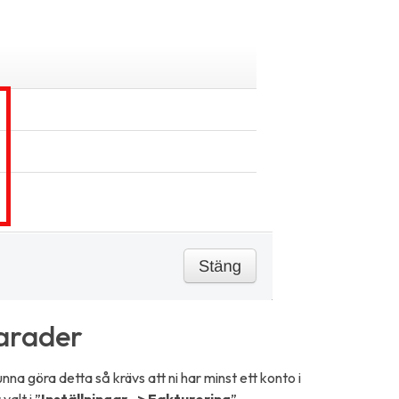
rarader
unna göra detta så krävs att ni har minst ett konto i
valt i ”
Inställningar -> Fakturering
”.