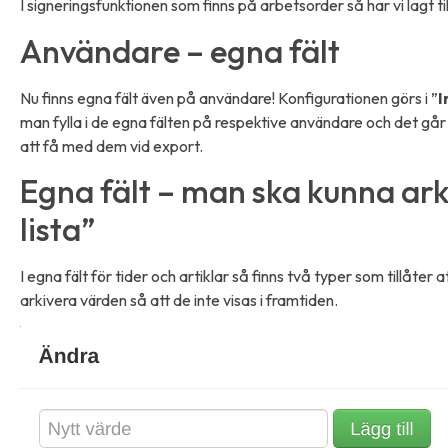
I signeringsfunktionen som finns på arbetsorder så har vi lagt ti
Användare – egna fält
Nu finns egna fält även på användare! Konfigurationen görs i ”
I
man fylla i de egna fälten på respektive användare och det går 
att få med dem vid export.
Egna fält – man ska kunna ar
lista”
I egna fält för tider och artiklar så finns två typer som tillåter 
arkivera värden så att de inte visas i framtiden.