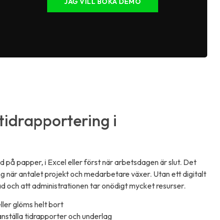
JAG VILL BOKA DEMO
idrapportering i
å papper, i Excel eller först när arbetsdagen är slut. Det
g när antalet projekt och medarbetare växer. Utan ett digitalt
rad och att administrationen tar onödigt mycket resurser.
ller glöms helt bort
ställa tidrapporter och underlag