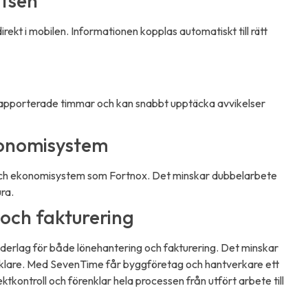
atsen
irekt i mobilen. Informationen kopplas automatiskt till rätt
r rapporterade timmar och kan snabbt upptäcka avvikelser
konomisystem
och ekonomisystem som Fortnox. Det minskar dubbelarbete
ura.
 och fakturering
underlag för både lönehantering och fakturering. Det minskar
enklare. Med SevenTime får byggföretag och hantverkare ett
tkontroll och förenklar hela processen från utfört arbete till