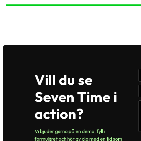
Vill du se
Seven Time i
action?
Vi bjuder gärna på en demo, fyll i
formuläret och hör av dig med en tid som