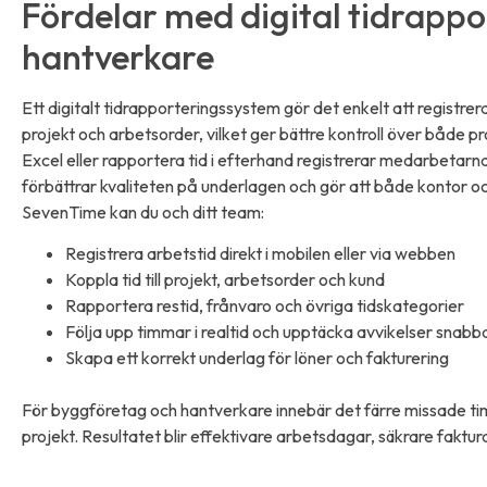
Fördelar med digital tidrappo
hantverkare
Ett digitalt tidrapporteringssystem gör det enkelt att registrera
projekt och arbetsorder, vilket ger bättre kontroll över både pro
Excel eller rapportera tid i efterhand registrerar medarbetarna
förbättrar kvaliteten på underlagen och gör att både kontor 
SevenTime kan du och ditt team:
Registrera arbetstid direkt i mobilen eller via webben
Koppla tid till projekt, arbetsorder och kund
Rapportera restid, frånvaro och övriga tidskategorier
Följa upp timmar i realtid och upptäcka avvikelser snabb
Skapa ett korrekt underlag för löner och fakturering
För byggföretag och hantverkare innebär det färre missade tim
projekt. Resultatet blir effektivare arbetsdagar, säkrare faktur