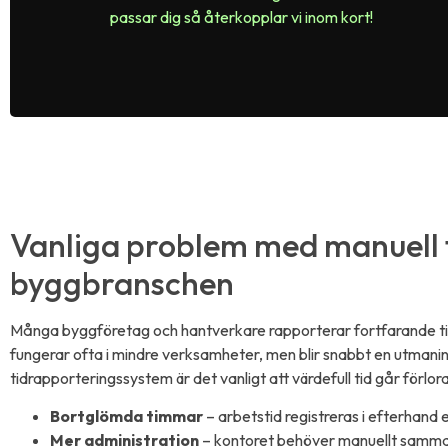
passar dig så återkopplar vi inom kort!​
Vanliga problem med manuell t
byggbranschen
Många byggföretag och hantverkare rapporterar fortfarande tid p
fungerar ofta i mindre verksamheter, men blir snabbt en utmanin
tidrapporteringssystem är det vanligt att värdefull tid går förlo
Bortglömda timmar
– arbetstid registreras i efterhand e
Mer administration
– kontoret behöver manuellt samman