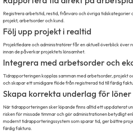
Rapportera tid direkt på arbetspl
Registrera arbetstid, restid, frånvaro och övriga tidskategorier d
projekt, arbetsorder och kund.
Följ upp projekt i realtid
Projektledare och administratörer får en aktuell överblick öve
innan de påverkar projektets lönsamhet.
Integrera med arbetsorder och e
Tidrapporteringen kopplas samman med arbetsorder, projekt 
och skapar ett smidigare flöde från registrerad tid till färdig fakt
Skapa korrekta underlag för löner
När tidrapporteringen sker löpande finns alltid ett uppdaterat 
risken för missade timmar och gör administrationen betydligt 
modernt tidrapporteringssystem som sparar tid, ger bättre projek
färdig faktura.