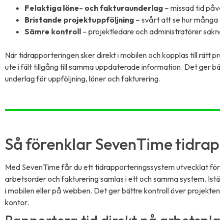
Felaktiga löne- och fakturaunderlag
– missad tid påv
Bristande projektuppföljning
– svårt att se hur många
Sämre kontroll
– projektledare och administratörer saknar
När tidrapporteringen sker direkt i mobilen och kopplas till rät
ute i fält tillgång till samma uppdaterade information. Det ger bä
underlag för uppföljning, löner och fakturering.
Så förenklar SevenTime tidrap
Med SevenTime får du ett tidrapporteringssystem utvecklat för 
arbetsorder och fakturering samlas i ett och samma system. Istället
i mobilen eller på webben. Det ger bättre kontroll över projek
kontor.