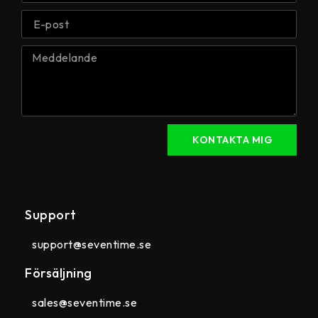
KONTAKTA MIG
Support
support@seventime.se
Försäljning
sales@seventime.se